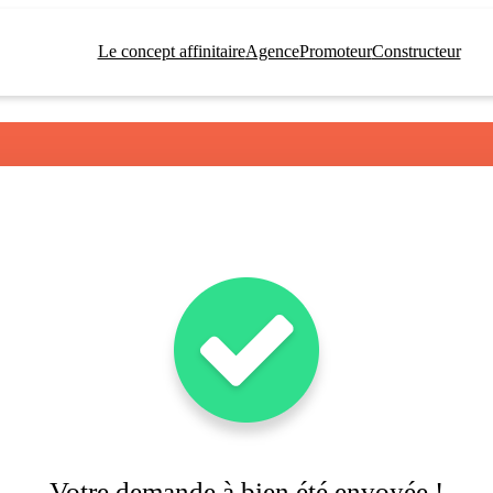
Le concept affinitaire
Agence
Promoteur
Constructeur
Votre demande à bien été envoyée !